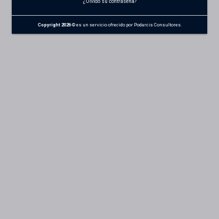
¿Olvidó su contraseña?
Copyright 2026
© es un servicio ofrecido por Podarcis Consultores.